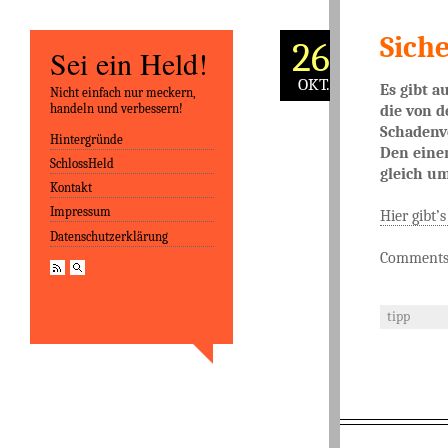
Sich
26
Sei ein Held!
OKT.
Es gibt a
Nicht einfach nur meckern,
handeln und verbessern!
die von d
Schadenve
Hintergründe
Skip to content
Den einen
SchlossHeld
gleich um
Kontakt
Impressum
Hier gibt’s
Datenschutzerklärung
Comments 
tipp