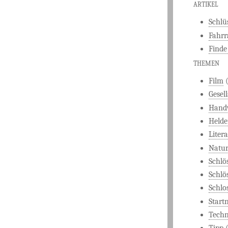
ARTIKEL
Schlü
Fahrr
Finde
THEMEN
Film
(
Gesel
Hand
Held
Liter
Natu
Schlö
Schlö
Schlo
Start
Techn